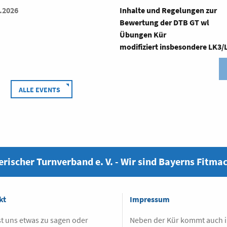
te und Regelungen zur
Man kann in Lehrgängen nicht
rtung der DTB GT wl
immer nur neue Sachen anbiet
gen Kür
hier wollen wir Themen wiede
iziert insbesondere LK3/LK...
auf...
ALLE EVENTS
rischer Turnverband e. V. - Wir sind Bayerns Fitma
kt
Impressum
t uns etwas zu sagen oder
Neben der Kür kommt auch