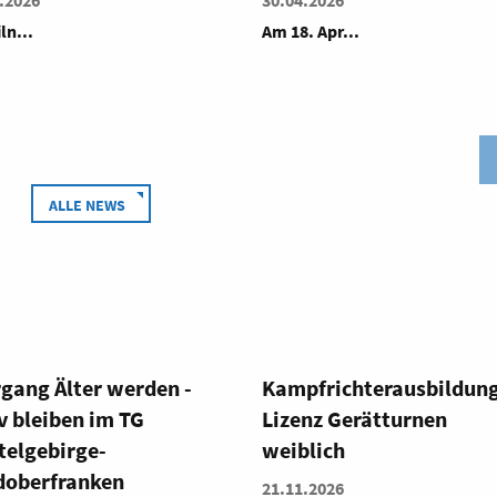
.2026
...
. Apr...
ALLE NEWS
pfrichterausbildung C-
Fitness 360° - Die ganze
nz Gerätturnen
Vielfalt des
lich
Fitnesstrainings
.2026
05.12.2026