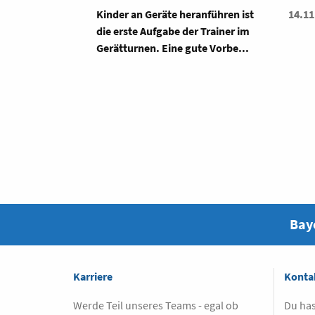
ranführen ist
14.11.2026
Inhal
r Trainer im
Bewe
ute Vorbe...
Übun
modif
Baye
Karriere
Konta
Werde Teil unseres Teams - egal ob
Du has