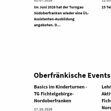
21.05.2026
30.04
r Turngau
15 Teiln...
Am 18
der eine ÜL-
dung
Oberfränkische Events
rturnen -
Lehrgang Älter werden -
Kam
ge-
Aktiv bleiben im TG
Lize
en
Fichtelgebirge-
weib
Nordoberfranken
21.11