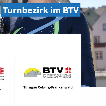
Turnbezirk im BTV
Turngau Coburg-Frankenwald
n