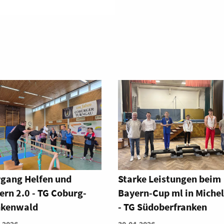
ke Leistungen beim
Turngaufest vom
rn-Cup ml in Michelau
03.-05.07.2026 in Kron
 Südoberfranken
28.04.2026