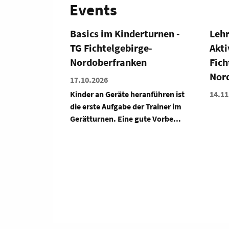
Events
rturnen -
Lehrgang Älter werden -
Kam
ge-
Aktiv bleiben im TG
Lize
en
Fichtelgebirge-
weib
Nordoberfranken
21.11
ranführen ist
14.11.2026
Inhal
r Trainer im
Bewe
ute Vorbe...
Übun
modif