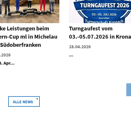
ngaufest vom
ASV Marktleuthen bewe
05.07.2026 in Kronach
sich - wieder
.2026
24.04.2026
Ein aufregendes und
abwechslungsreiches Progra
präsentierte der BTV-
Mitgliedsverein ASV Mark...
ALLE NEWS