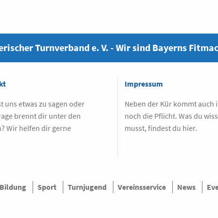
rischer Turnverband e. V. - Wir sind Bayerns Fitma
kt
Impressum
t uns etwas zu sagen oder
Neben der Kür kommt auch
rage brennt dir unter den
noch die Pflicht. Was du wis
? Wir helfen dir gerne
musst, findest du hier.
.
Bildung
Sport
Turnjugend
Vereinsservice
News
Ev