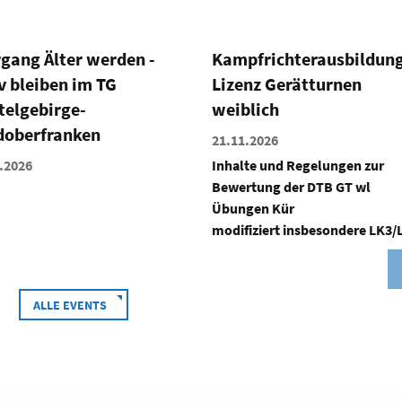
pfrichterausbildung C-
Fitness 360° - Die ganze
nz Gerätturnen
Vielfalt des
lich
Fitnesstrainings
.2026
05.12.2026
te und Regelungen zur
Man kann in Lehrgängen nicht
rtung der DTB GT wl
immer nur neue Sachen anbiet
gen Kür
hier wollen wir Themen wiede
iziert insbesondere LK3/LK...
auf...
ALLE EVENTS